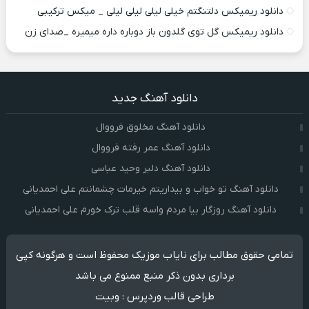
دانلود ریمیکس دلتنگتم خیلی لیلی لیلی لیلی _ میکس ترکیبی
دانلود ریمیکس گل توی گلدون باز دوباره داره میمیره _صدای زن
دانلود آهنگ جدید
دانلود آهنگ مخلوق فرووال
دانلود آهنگ عمر رفته فرووال
دانلود آهنگ دلبر وحید عباسی
دانلود آهنگ تو خواب و بیداریتم خیرمات چشمانتم علی احمدیانی
دانلود آهنگ روزگار بیا مردم واسه قلب ترک خورم علی احمدیانی
تمامی حقوق مطالب برای نایاب موزیک محفوظ است و هرگونه کپی
برداری بدون ذکر منبع ممنوع می باشد
طراحی قالب وردپرس
:
وبیت