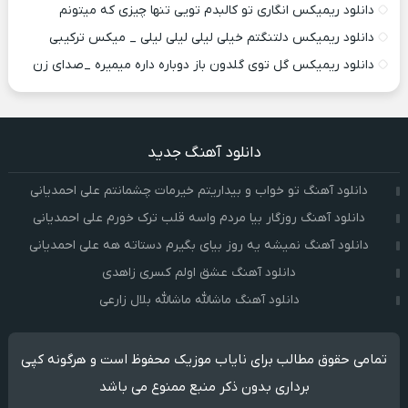
دانلود ریمیکس انگاری تو کالبدم تویی تنها چیزی که میتونم
دانلود ریمیکس دلتنگتم خیلی لیلی لیلی لیلی _ میکس ترکیبی
دانلود ریمیکس گل توی گلدون باز دوباره داره میمیره _صدای زن
دانلود آهنگ جدید
دانلود آهنگ تو خواب و بیداریتم خیرمات چشمانتم علی احمدیانی
دانلود آهنگ روزگار بیا مردم واسه قلب ترک خورم علی احمدیانی
دانلود آهنگ نمیشه یه روز بیای بگیرم دستاته هه علی احمدیانی
دانلود آهنگ عشق اولم کسری زاهدی
دانلود آهنگ ماشالله ماشالله بلال زارعی
تمامی حقوق مطالب برای نایاب موزیک محفوظ است و هرگونه کپی
برداری بدون ذکر منبع ممنوع می باشد