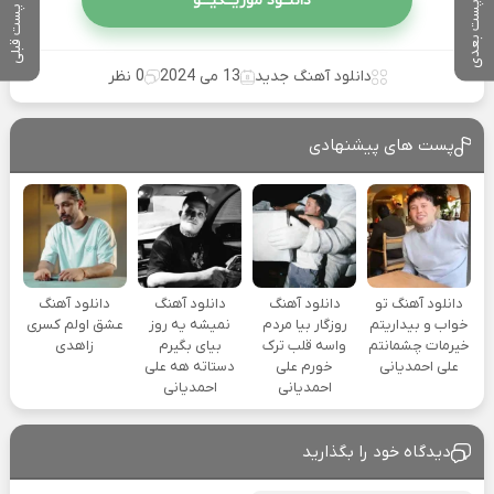
دانلــود موزیــکیـــو
پست بعدی
پست قبلی
دانلود آهنگ جدید
13 می 2024
0 نظر
پست های پیشنهادی
دانلود آهنگ تو
دانلود آهنگ
دانلود آهنگ
دانلود آهنگ
خواب و بیداریتم
روزگار بیا مردم
نمیشه یه روز
عشق اولم کسری
خیرمات چشمانتم
واسه قلب ترک
بیای بگیرم
زاهدی
علی احمدیانی
خورم علی
دستاته هه علی
احمدیانی
احمدیانی
دیدگاه خود را بگذارید