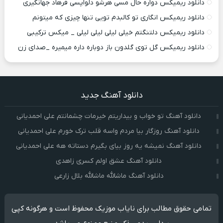
دانلود ریمیکس دواره حال مسی هرشو دلواپسی فرهاد جهانگیری
دانلود ریمیکس انگاری تو کالبدم تویی تنها چیزی که میتونم
دانلود ریمیکس دلتنگتم خیلی لیلی لیلی لیلی _ میکس ترکیبی
دانلود ریمیکس گل توی گلدون باز دوباره داره میمیره _صدای زن
دانلود آهنگ جدید
دانلود آهنگ تو خواب و بیداریتم خیرمات چشمانتم علی احمدیانی
دانلود آهنگ روزگار بیا مردم واسه قلب ترک خورم علی احمدیانی
دانلود آهنگ نمیشه یه روز بیای بگیرم دستاته هه علی احمدیانی
دانلود آهنگ عشق اولم کسری زاهدی
دانلود آهنگ ماشالله ماشالله بلال زارعی
تمامی حقوق مطالب برای نایاب موزیک محفوظ است و هرگونه کپی