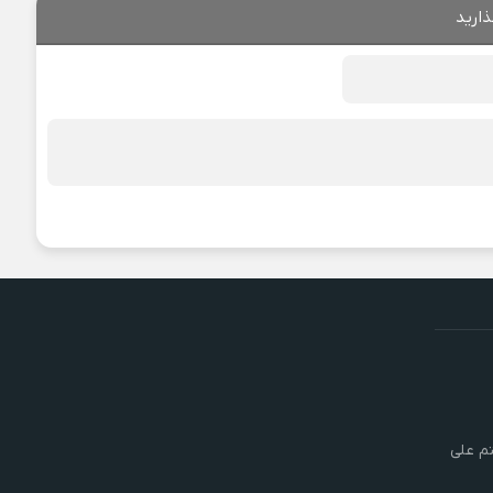
ذارید
تم علی