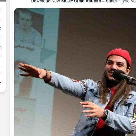
Download New Music
Omid Afkham
–
Sahel
+ lyric N
د
چ
_
م