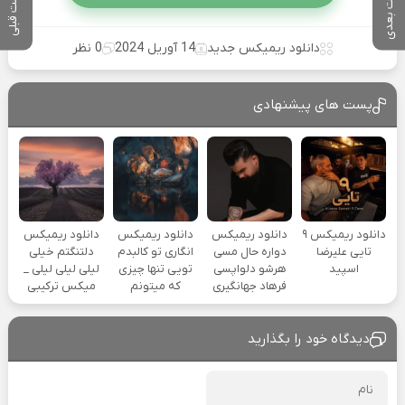
پست بعدی
پست قبلی
دانلود ریمیکس جدید
14 آوریل 2024
0 نظر
پست های پیشنهادی
دانلود ریمیکس ۹
دانلود ریمیکس
دانلود ریمیکس
دانلود ریمیکس
تایی علیرضا
دواره حال مسی
انگاری تو کالبدم
دلتنگتم خیلی
اسپید
هرشو دلواپسی
تویی تنها چیزی
لیلی لیلی لیلی _
فرهاد جهانگیری
که میتونم
میکس ترکیبی
دیدگاه خود را بگذارید