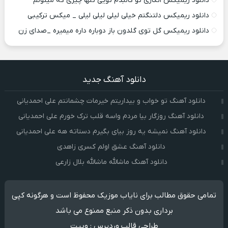
دانلود ریمیکس انگاری تو کالبدم تویی تنها چیزی که میتونم
دانلود ریمیکس دلتنگتم خیلی لیلی لیلی لیلی _ میکس ترکیبی
دانلود ریمیکس گل توی گلدون باز دوباره داره میمیره _صدای زن
دانلود آهنگ جدید
دانلود آهنگ تو خواب و بیداریتم خیرمات چشمانتم علی احمدیانی
دانلود آهنگ روزگار بیا مردم واسه قلب ترک خورم علی احمدیانی
دانلود آهنگ نمیشه یه روز بیای بگیرم دستاته هه علی احمدیانی
دانلود آهنگ عشق اولم کسری زاهدی
دانلود آهنگ ماشالله ماشالله بلال زارعی
تمامی حقوق مطالب برای نایاب موزیک محفوظ است و هرگونه کپی
برداری بدون ذکر منبع ممنوع می باشد
طراحی قالب وردپرس
:
وبیت