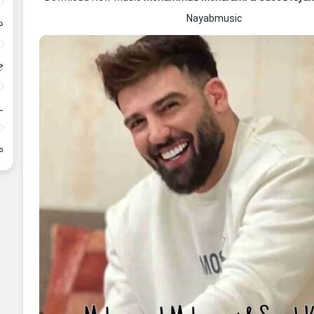
Nayabmusic
د
چ
_
م