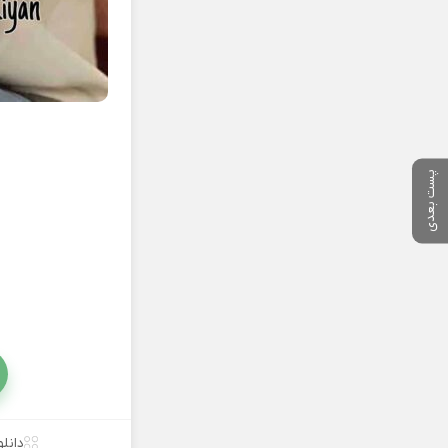
پست بعدی
دانل