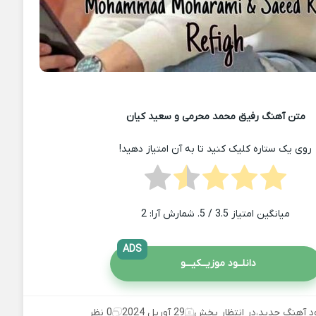
متن آهنگ رفیق محمد محرمی و سعید کیان
روی یک ستاره کلیک کنید تا به آن امتیاز دهید!
میانگین امتیاز
3.5
/ 5. شمارش آرا:
2
ADS
دانلــود موزیــکیـــو
ود آهنگ جدید
،
در انتظار پخش
29 آوریل 2024
0 نظر