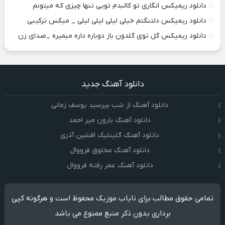
دانلود ریمیکس انگاری تو کالبدم تویی تنها چیزی که میتونم
دانلود ریمیکس دلتنگتم خیلی لیلی لیلی لیلی _ میکس ترکیبی
دانلود ریمیکس گل توی گلدون باز دوباره داره میمیره _صدای زن
دانلود آهنگ جدید
دانلود آهنگ از شب بپرسید یوسف زمانی
دانلود آهنگ بارون میر احمد
دانلود آهنگ گلینلیک افشین آذری
دانلود آهنگ مخلوق فرووال
دانلود آهنگ عمر رفته فرووال
تمامی حقوق مطالب برای نایاب موزیک محفوظ است و هرگونه کپی
برداری بدون ذکر منبع ممنوع می باشد