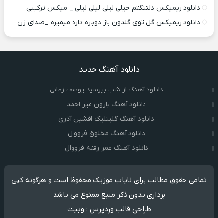
دانلود ریمیکس دلتنگتم خیلی لیلی لیلی لیلی _ میکس ترکیبی
دانلود ریمیکس گل توی گلدون باز دوباره داره میمیره _صدای زن
دانلود آهنگ جدید
دانلود آهنگ از شب بپرسید یوسف زمانی
دانلود آهنگ بارون میر احمد
دانلود آهنگ گلینلیک افشین آذری
دانلود آهنگ مخلوق فرووال
دانلود آهنگ عمر رفته فرووال
تمامی حقوق مطالب برای نایاب موزیک محفوظ است و هرگونه کپی
برداری بدون ذکر منبع ممنوع می باشد
طراحی قالب وردپرس
:
وبیت