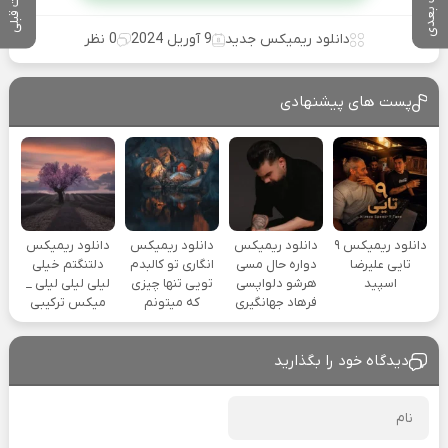
پست بعدی
پست قبلی
دانلود ریمیکس جدید
9 آوریل 2024
0 نظر
پست های پیشنهادی
دانلود ریمیکس ۹
دانلود ریمیکس
دانلود ریمیکس
دانلود ریمیکس
تایی علیرضا
دواره حال مسی
انگاری تو کالبدم
دلتنگتم خیلی
اسپید
هرشو دلواپسی
تویی تنها چیزی
لیلی لیلی لیلی _
فرهاد جهانگیری
که میتونم
میکس ترکیبی
دیدگاه خود را بگذارید