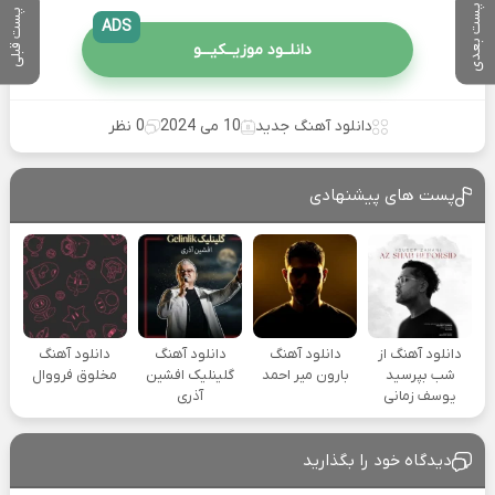
پست بعدی
پست قبلی
ADS
دانلــود موزیــکیـــو
دانلود آهنگ جدید
10 می 2024
0 نظر
پست های پیشنهادی
دانلود آهنگ از
دانلود آهنگ
دانلود آهنگ
دانلود آهنگ
شب بپرسید
بارون میر احمد
گلینلیک افشین
مخلوق فرووال
یوسف زمانی
آذری
دیدگاه خود را بگذارید