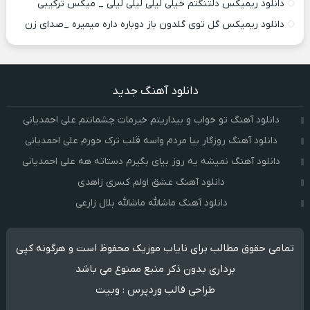
دانلود ریمیکس دلتنگتم خیلی لیلی لیلی لیلی _ میکس ترکیبی
دانلود ریمیکس گل توی گلدون باز دوباره داره میمیره _صدای زن
دانلود آهنگ جدید
دانلود آهنگ تو خواب و بیداریتم خیرمات چشمانتم علی احمدیانی
دانلود آهنگ روزگار بیا مردم واسه قلب ترک خورم علی احمدیانی
دانلود آهنگ نمیشه یه روز بیای بگیرم دستاته هه علی احمدیانی
دانلود آهنگ عشق اولم کسری زاهدی
دانلود آهنگ ماشالله ماشالله بلال زارعی
تمامی حقوق مطالب برای نایاب موزیک محفوظ است و هرگونه کپی
برداری بدون ذکر منبع ممنوع می باشد
طراحی قالب وردپرس
:
وبیت