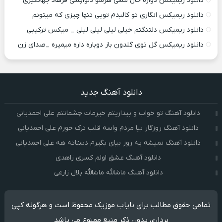
دانلود ریمیکس دواره حال مسی هرشو دلواپسی فرهاد جهانگیری
دانلود ریمیکس انگاری تو کالبدم تویی تنها چیزی که میتونم
دانلود ریمیکس دلتنگتم خیلی لیلی لیلی لیلی _ میکس ترکیبی
دانلود ریمیکس گل توی گلدون باز دوباره داره میمیره _صدای زن
دانلود آهنگ جدید
دانلود آهنگ تو خواب و بیداریتم خیرمات چشمانتم علی احمدیانی
دانلود آهنگ روزگار بیا مردم واسه قلب ترک خورم علی احمدیانی
دانلود آهنگ نمیشه یه روز بیای بگیرم دستاته هه علی احمدیانی
دانلود آهنگ عشق اولم کسری زاهدی
دانلود آهنگ ماشالله ماشالله بلال زارعی
تمامی حقوق مطالب برای نایاب موزیک محفوظ است و هرگونه کپی
برداری بدون ذکر منبع ممنوع می باشد