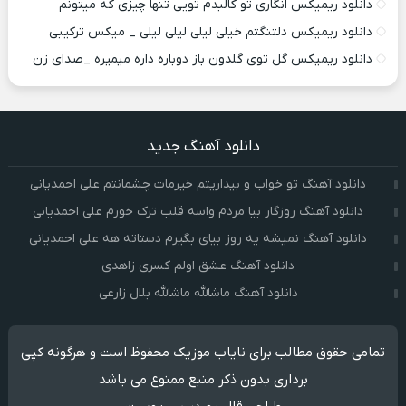
دانلود ریمیکس انگاری تو کالبدم تویی تنها چیزی که میتونم
دانلود ریمیکس دلتنگتم خیلی لیلی لیلی لیلی _ میکس ترکیبی
دانلود ریمیکس گل توی گلدون باز دوباره داره میمیره _صدای زن
دانلود آهنگ جدید
دانلود آهنگ تو خواب و بیداریتم خیرمات چشمانتم علی احمدیانی
دانلود آهنگ روزگار بیا مردم واسه قلب ترک خورم علی احمدیانی
دانلود آهنگ نمیشه یه روز بیای بگیرم دستاته هه علی احمدیانی
دانلود آهنگ عشق اولم کسری زاهدی
دانلود آهنگ ماشالله ماشالله بلال زارعی
تمامی حقوق مطالب برای نایاب موزیک محفوظ است و هرگونه کپی
برداری بدون ذکر منبع ممنوع می باشد