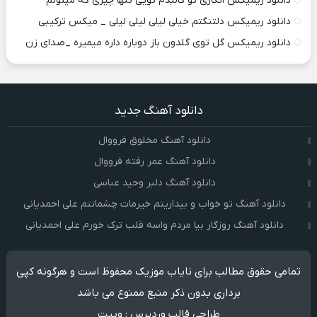
دانلود ریمیکس انگاری تو کالبدم تویی تنها چیزی که میتونم
دانلود ریمیکس دلتنگتم خیلی لیلی لیلی لیلی _ میکس ترکیبی
دانلود ریمیکس گل توی گلدون باز دوباره داره میمیره _صدای زن
دانلود آهنگ جدید
دانلود آهنگ مخلوق فرووال
دانلود آهنگ عمر رفته فرووال
دانلود آهنگ دلبر وحید عباسی
دانلود آهنگ تو خواب و بیداریتم خیرمات چشمانتم علی احمدیانی
دانلود آهنگ روزگار بیا مردم واسه قلب ترک خورم علی احمدیانی
تمامی حقوق مطالب برای نایاب موزیک محفوظ است و هرگونه کپی
برداری بدون ذکر منبع ممنوع می باشد
طراحی قالب وردپرس
:
وبیت