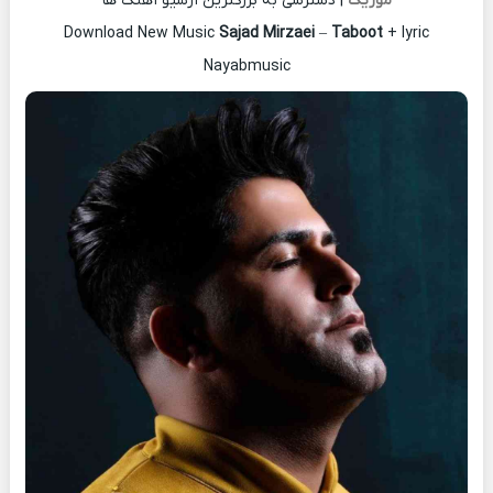
موزیک
| دسترسی به بزرگترین آرشیو آهنگ ها
Download New Music
Sajad Mirzaei
–
Taboot
+ lyric
Nayabmusic