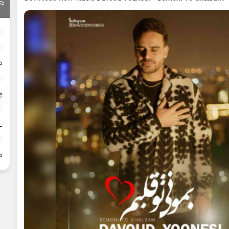
د
چ
_
م