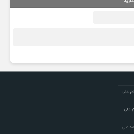
ذارید
تم علی
م علی
هه علی