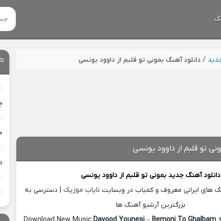
گ
جدید
/
دانلود آهنگ بمونی تو قلبم از داوود یونسی
چ
خ
نی تو قلبم از داوود یونسی
د
دانلود آهنگ جدید
بمونی تو قلبم از
داوود یونسی
نگ های ایرانی معروف و کمیاب در وبسایت
نایاب موزیک
| دسترسی به
بزرگترین آرشیو آهنگ ها
Download New Music
Davood Younesi
–
Bemoni To Ghalbam
+