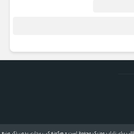
لب برای نایاب موزیک محفوظ است و هرگونه کپی برداری بدون ذکر منبع 