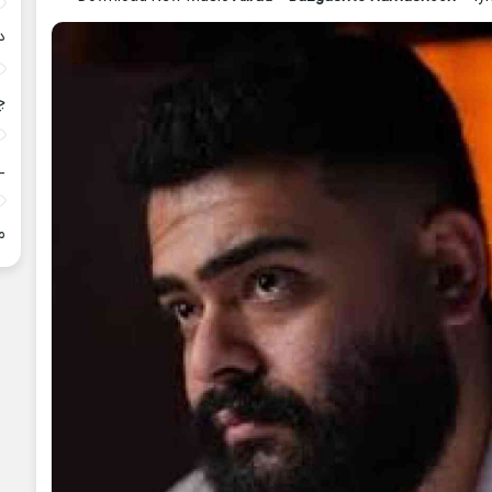
د
چ
_
م