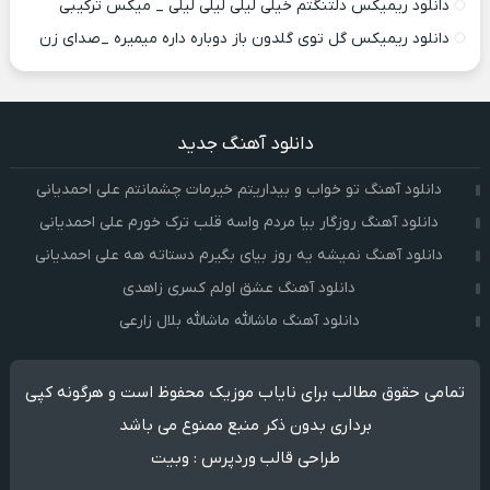
دانلود ریمیکس دلتنگتم خیلی لیلی لیلی لیلی _ میکس ترکیبی
دانلود ریمیکس گل توی گلدون باز دوباره داره میمیره _صدای زن
دانلود آهنگ جدید
دانلود آهنگ تو خواب و بیداریتم خیرمات چشمانتم علی احمدیانی
دانلود آهنگ روزگار بیا مردم واسه قلب ترک خورم علی احمدیانی
دانلود آهنگ نمیشه یه روز بیای بگیرم دستاته هه علی احمدیانی
دانلود آهنگ عشق اولم کسری زاهدی
دانلود آهنگ ماشالله ماشالله بلال زارعی
تمامی حقوق مطالب برای نایاب موزیک محفوظ است و هرگونه کپی
برداری بدون ذکر منبع ممنوع می باشد
طراحی قالب وردپرس
:
وبیت