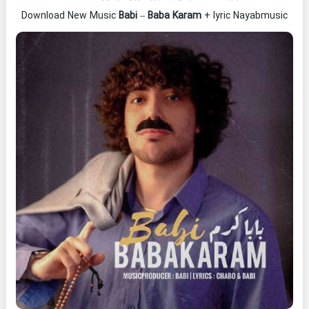
Download New Music
Babi
–
Baba Karam
+ lyric Nayabmusic