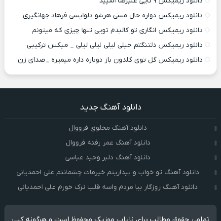
دانلود ریمیکس ۹ تایی علیرضا اسپید
دانلود ریمیکس دواره حال مسی هرشو دلواپسی فرهاد جهانگیری
دانلود ریمیکس انگاری تو کالبدم تویی تنها چیزی که میتونم
دانلود ریمیکس دلتنگتم خیلی لیلی لیلی لیلی _ میکس ترکیبی
دانلود ریمیکس گل توی گلدون باز دوباره داره میمیره _صدای زن
دانلود آهنگ جدید
دانلود آهنگ مخلوق فرووال
دانلود آهنگ عمر رفته فرووال
دانلود آهنگ دلبر وحید عباسی
دانلود آهنگ تو خواب و بیداریتم خیرمات چشمانتم علی احمدیانی
دانلود آهنگ روزگار بیا مردم واسه قلب ترک خورم علی احمدیانی
تمامی حقوق مطالب برای نایاب موزیک محفوظ است و هرگونه کپی