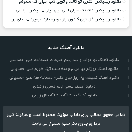
دانلود ریمیکس انگاری تو کالبدم تویی تنها چیزی که میتونم
دانلود ریمیکس دلتنگتم خیلی لیلی لیلی لیلی _ میکس ترکیبی
دانلود ریمیکس گل توی گلدون باز دوباره داره میمیره _صدای زن
دانلود آهنگ جدید
دانلود آهنگ تو خواب و بیداریتم خیرمات چشمانتم علی احمدیانی
دانلود آهنگ روزگار بیا مردم واسه قلب ترک خورم علی احمدیانی
دانلود آهنگ نمیشه یه روز بیای بگیرم دستاته هه علی احمدیانی
دانلود آهنگ عشق اولم کسری زاهدی
دانلود آهنگ ماشالله ماشالله بلال زارعی
تمامی حقوق مطالب برای نایاب موزیک محفوظ است و هرگونه کپی
برداری بدون ذکر منبع ممنوع می باشد