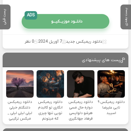
پست بعدی
پست قبلی
ADS
دانلــود موزیــکیـــو
دانلود ریمیکس جدید
7 آوریل 2024
0 نظر
پست های پیشنهادی
دانلود ریمیکس ۹
دانلود ریمیکس
دانلود ریمیکس
دانلود ریمیکس
تایی علیرضا
دواره حال مسی
انگاری تو کالبدم
دلتنگتم خیلی
اسپید
هرشو دلواپسی
تویی تنها چیزی
لیلی لیلی لیلی _
فرهاد جهانگیری
که میتونم
میکس ترکیبی