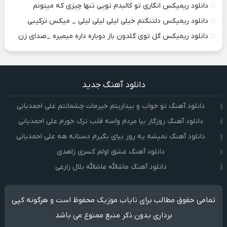
دانلود ریمیکس انگاری تو کالبدم تویی تنها چیزی که میتونم
دانلود ریمیکس دلتنگتم خیلی لیلی لیلی لیلی _ میکس ترکیبی
دانلود ریمیکس گل توی گلدون باز دوباره داره میمیره _صدای زن
دانلود آهنگ جدید
دانلود آهنگ تو خواب و بیداریتم خیرمات چشمانتم علی احمدیانی
دانلود آهنگ روزگار بیا مردم واسه قلب ترک خورم علی احمدیانی
دانلود آهنگ نمیشه یه روز بیای بگیرم دستاته هه علی احمدیانی
دانلود آهنگ عشق اولم کسری زاهدی
دانلود آهنگ ماشالله ماشالله بلال زارعی
تمامی حقوق مطالب برای نایاب موزیک محفوظ است و هرگونه کپی
برداری بدون ذکر منبع ممنوع می باشد