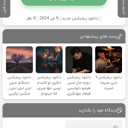
پست بعدی
پست قبلی
دانلود ریمیکس جدید
9 می 2024
0 نظر
پست های پیشنهادی
دانلود ریمیکس ۹
دانلود ریمیکس
دانلود ریمیکس
دانلود ریمیکس
تایی علیرضا
دواره حال مسی
انگاری تو کالبدم
دلتنگتم خیلی
اسپید
هرشو دلواپسی
تویی تنها چیزی
لیلی لیلی لیلی _
فرهاد جهانگیری
که میتونم
میکس ترکیبی
دیدگاه خود را بگذارید