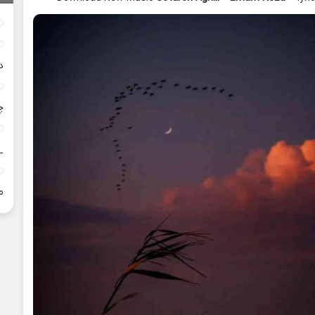
د
چ
_
م