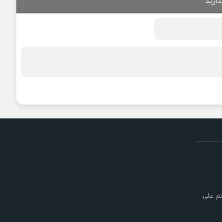
ذارید
تم علی