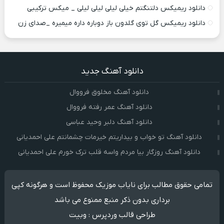
دانلود ریمیکس دلتنگتم خیلی لیلی لیلی لیلی _ میکس ترکیبی
دانلود ریمیکس گل توی گلدون باز دوباره داره میمیره _صدای زن
دانلود آهنگ جدید
دانلود آهنگ مخلوق فرووال
دانلود آهنگ عمر رفته فرووال
دانلود آهنگ دلبر وحید عباسی
دانلود آهنگ تو خواب و بیداریتم خیرمات چشمانتم علی احمدیانی
دانلود آهنگ روزگار بیا مردم واسه قلب ترک خورم علی احمدیانی
تمامی حقوق مطالب برای نایاب موزیک محفوظ است و هرگونه کپی
برداری بدون ذکر منبع ممنوع می باشد
طراحی قالب وردپرس
:
وبیت