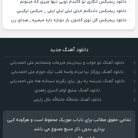
دانلود ریمیکس انگاری تو کالبدم تویی تنها چیزی که میتونم
دانلود ریمیکس دلتنگتم خیلی لیلی لیلی لیلی _ میکس ترکیبی
دانلود ریمیکس گل توی گلدون باز دوباره داره میمیره _صدای زن
دانلود آهنگ جدید
دانلود آهنگ تو خواب و بیداریتم خیرمات چشمانتم علی احمدیانی
دانلود آهنگ روزگار بیا مردم واسه قلب ترک خورم علی احمدیانی
دانلود آهنگ نمیشه یه روز بیای بگیرم دستاته هه علی احمدیانی
دانلود آهنگ عشق اولم کسری زاهدی
دانلود آهنگ ماشالله ماشالله بلال زارعی
تمامی حقوق مطالب برای نایاب موزیک محفوظ است و هرگونه کپی
برداری بدون ذکر منبع ممنوع می باشد