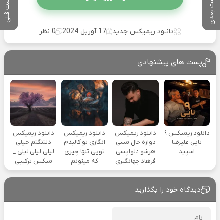
پست بعدی
پست قبلی
دانلود ریمیکس جدید
17 آوریل 2024
0 نظر
پست های پیشنهادی
دانلود ریمیکس ۹
دانلود ریمیکس
دانلود ریمیکس
دانلود ریمیکس
تایی علیرضا
دواره حال مسی
انگاری تو کالبدم
دلتنگتم خیلی
اسپید
هرشو دلواپسی
تویی تنها چیزی
لیلی لیلی لیلی _
فرهاد جهانگیری
که میتونم
میکس ترکیبی
دیدگاه خود را بگذارید