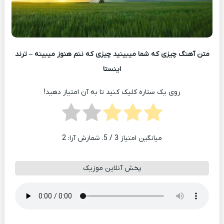
متن آهنگ چیزی که شما میبینید چیزی که ننم هنوز میبینه – ترند
اینستا
روی یک ستاره کلیک کنید تا به آن امتیاز دهید!
میانگین امتیاز
3
/ 5. شمارش آرا:
2
پخش آنلاین موزیک