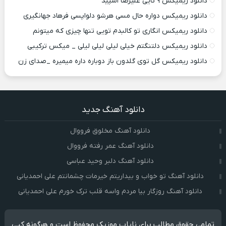
دانلود ریمیکس ۹ تایی علیرضا اسپید
دانلود ریمیکس دواره حال مسی هرشو دلواپسی فرهاد جهانگیری
دانلود ریمیکس انگاری تو کالبدم تویی تنها چیزی که میتونم
دانلود ریمیکس دلتنگتم خیلی لیلی لیلی لیلی _ میکس ترکیبی
دانلود ریمیکس گل توی گلدون باز دوباره داره میمیره _صدای زن
دانلود آهنگ جدید
دانلود آهنگ مخلوق فرووال
دانلود آهنگ عمر رفته فرووال
دانلود آهنگ دلبر وحید عباسی
دانلود آهنگ تو خواب و بیداریتم خیرمات چشمانتم علی احمدیانی
دانلود آهنگ روزگار بیا مردم واسه قلب ترک خورم علی احمدیانی
تمامی حقوق مطالب برای نایاب موزیک محفوظ است و هرگونه کپی