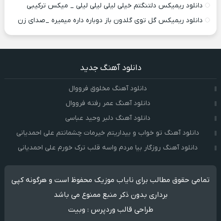
دانلود ریمیکس دلتنگتم خیلی لیلی لیلی لیلی _ میکس ترکیبی
دانلود ریمیکس گل توی گلدون باز دوباره داره میمیره _صدای زن
دانلود آهنگ جدید
دانلود آهنگ مخلوق فرووال
دانلود آهنگ عمر رفته فرووال
دانلود آهنگ دلبر وحید عباسی
دانلود آهنگ تو خواب و بیداریتم خیرمات چشمانتم علی احمدیانی
دانلود آهنگ روزگار بیا مردم واسه قلب ترک خورم علی احمدیانی
تمامی حقوق مطالب برای نایاب موزیک محفوظ است و هرگونه کپی
برداری بدون ذکر منبع ممنوع می باشد
طراحی قالب وردپرس
:
وبیت