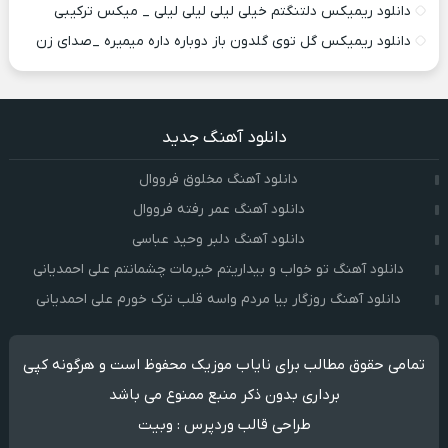
دانلود ریمیکس دلتنگتم خیلی لیلی لیلی لیلی _ میکس ترکیبی
دانلود ریمیکس گل توی گلدون باز دوباره داره میمیره _صدای زن
دانلود آهنگ جدید
دانلود آهنگ مخلوق فرووال
دانلود آهنگ عمر رفته فرووال
دانلود آهنگ دلبر وحید عباسی
دانلود آهنگ تو خواب و بیداریتم خیرمات چشمانتم علی احمدیانی
دانلود آهنگ روزگار بیا مردم واسه قلب ترک خورم علی احمدیانی
تمامی حقوق مطالب برای نایاب موزیک محفوظ است و هرگونه کپی
برداری بدون ذکر منبع ممنوع می باشد
طراحی قالب وردپرس
:
وبیت