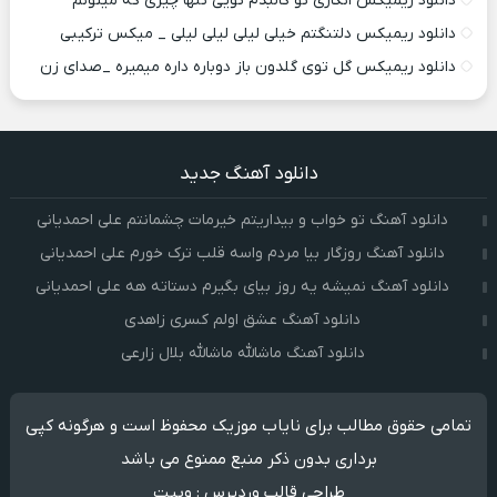
دانلود ریمیکس انگاری تو کالبدم تویی تنها چیزی که میتونم
دانلود ریمیکس دلتنگتم خیلی لیلی لیلی لیلی _ میکس ترکیبی
دانلود ریمیکس گل توی گلدون باز دوباره داره میمیره _صدای زن
دانلود آهنگ جدید
دانلود آهنگ تو خواب و بیداریتم خیرمات چشمانتم علی احمدیانی
دانلود آهنگ روزگار بیا مردم واسه قلب ترک خورم علی احمدیانی
دانلود آهنگ نمیشه یه روز بیای بگیرم دستاته هه علی احمدیانی
دانلود آهنگ عشق اولم کسری زاهدی
دانلود آهنگ ماشالله ماشالله بلال زارعی
تمامی حقوق مطالب برای نایاب موزیک محفوظ است و هرگونه کپی
برداری بدون ذکر منبع ممنوع می باشد
طراحی قالب وردپرس
:
وبیت