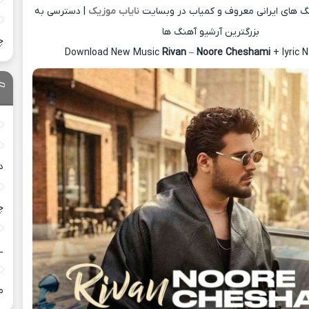
نگ های ایرانی معروف و کمیاب در وبسایت
نایاب موزیک
| دسترسی به
بزرگترین آرشیو آهنگ ها
چ
Download New Music
Rivan
–
Noore Cheshami
+ lyric 
د
چ
_
م