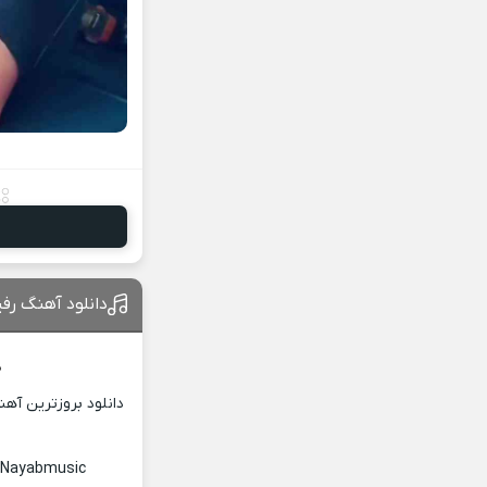
دانلود آهنگ رفی
د
دانلود بروزترین آه
c Nayabmusic