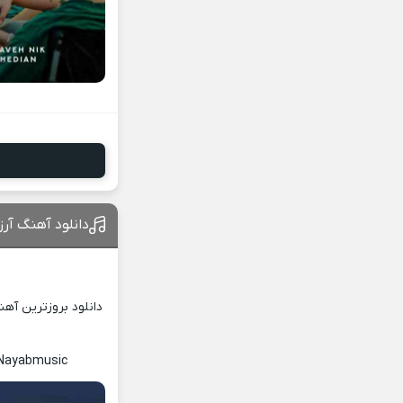
دانلود آهنگ آرز
دانلود بروزترین آه
c Nayabmusic