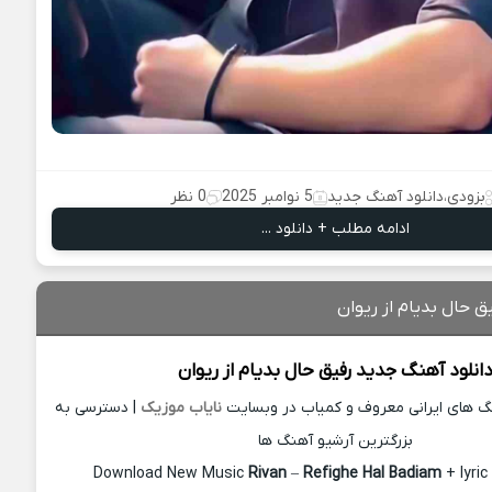
بزودی
،
دانلود آهنگ جدید
5 نوامبر 2025
0 نظر
ادامه مطلب + دانلود ...
ق حال بدیام از ریوان
انلود آهنگ جدید
رفیق حال بدیام از
ریوان
نگ های ایرانی معروف و کمیاب در وبسایت
نایاب موزیک
| دسترسی به
بزرگترین آرشیو آهنگ ها
Download New Music
Rivan
–
Refighe Hal Badiam
+ lyri