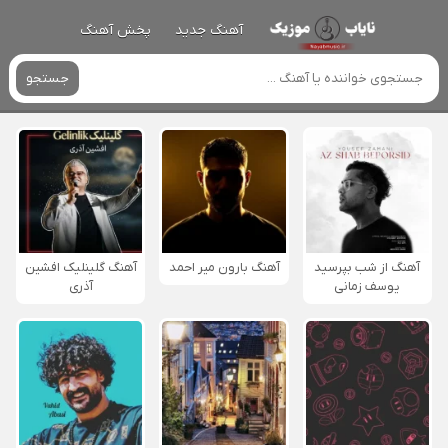
آهنگ جدید
پخش آهنگ
جستجو
آهنگ از شب بپرسید
آهنگ بارون میر احمد
آهنگ گلینلیک افشین
یوسف زمانی
آذری