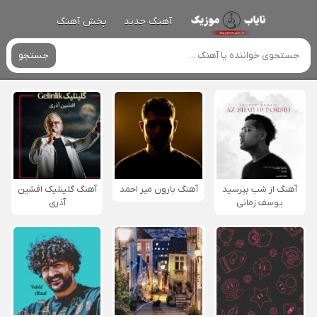
آهنگ جدید
پخش آهنگ
جستجو
آهنگ از شب بپرسید
آهنگ بارون میر احمد
آهنگ گلینلیک افشین
یوسف زمانی
آذری