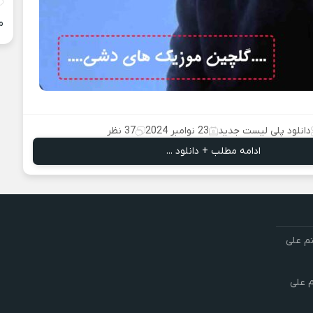
م
دانلود پلی لیست جدید
23 نوامبر 2024
37 نظر
ادامه مطلب + دانلود ...
تم علی
م علی