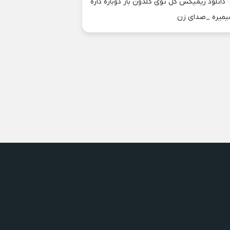
دانلود ریمیکس گل توی گلدون باز دوباره داره
یمیره _صدای زن