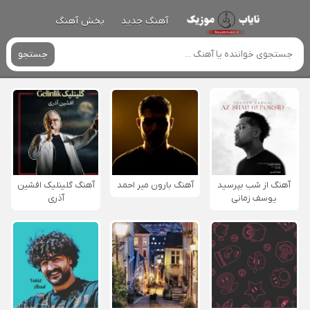
آهنگ جدید
پخش آهنگ
جستجو
آهنگ از شب بپرسید
آهنگ بارون میر احمد
آهنگ گلینلیک افشین
یوسف زمانی
آذری