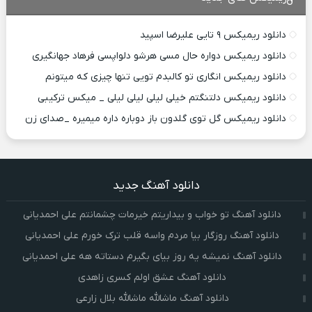
دانلود ریمیکس ۹ تایی علیرضا اسپید
دانلود ریمیکس دواره حال مسی هرشو دلواپسی فرهاد جهانگیری
دانلود ریمیکس انگاری تو کالبدم تویی تنها چیزی که میتونم
دانلود ریمیکس دلتنگتم خیلی لیلی لیلی لیلی _ میکس ترکیبی
دانلود ریمیکس گل توی گلدون باز دوباره داره میمیره _صدای زن
دانلود آهنگ جدید
دانلود آهنگ تو خواب و بیداریتم خیرمات چشمانتم علی احمدیانی
دانلود آهنگ روزگار بیا مردم واسه قلب ترک خورم علی احمدیانی
دانلود آهنگ نمیشه یه روز بیای بگیرم دستاته هه علی احمدیانی
دانلود آهنگ عشق اولم کسری زاهدی
دانلود آهنگ ماشالله ماشالله بلال زارعی