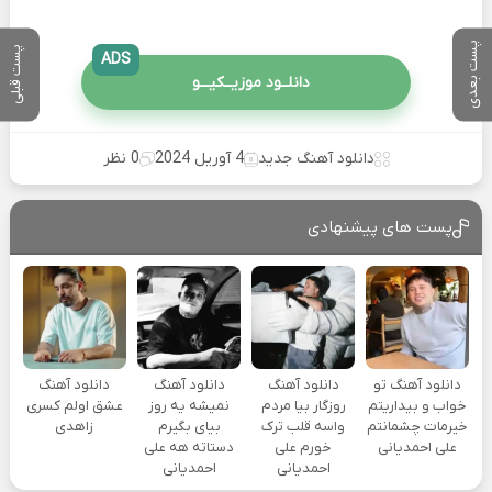
پست بعدی
پست قبلی
ADS
دانلــود موزیــکیـــو
دانلود آهنگ جدید
4 آوریل 2024
0 نظر
پست های پیشنهادی
دانلود آهنگ تو
دانلود آهنگ
دانلود آهنگ
دانلود آهنگ
خواب و بیداریتم
روزگار بیا مردم
نمیشه یه روز
عشق اولم کسری
خیرمات چشمانتم
واسه قلب ترک
بیای بگیرم
زاهدی
علی احمدیانی
خورم علی
دستاته هه علی
احمدیانی
احمدیانی