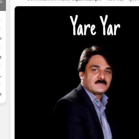
د
چ
_
م