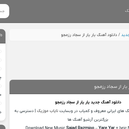
گ
جدید
/
دانلود آهنگ یار یار از سجاد رزمجو
چ
 یار از سجاد رزمجو
خ
دانلود آهنگ جدید
یار یار از
سجاد رزمجو
نگ های ایرانی معروف و کمیاب در وبسایت
نایاب موزیک
| دسترسی به
د
بزرگترین آرشیو آهنگ ها
Download New Music
Sajad Razmjoo
–
Yare Yar
+ lyric