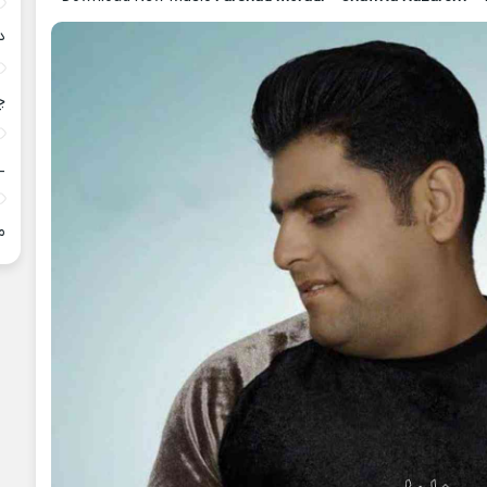
د
چ
_
م