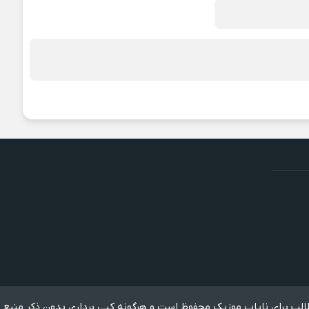
لب برای نایاب موزیک محفوظ است و هرگونه کپی برداری بدون ذکر منبع 