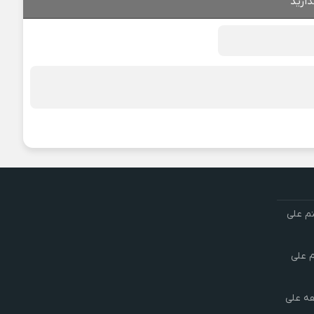
ذارید
تم علی
م علی
هه علی