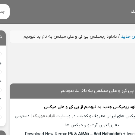
گ
س جدید
/
دانلود ریمیکس پی کی و علی میکس به نام بد نبودیم
چ
خ
پی کی و علی میکس به نام بد نبودیم
د
لود ریمیکس جدید
بد نبودیم از
پی کی و علی میکس
میکس های ایرانی معروف و کمیاب در وبسایت
نایاب موزیک
| دسترسی
به بزرگترین آرشیو ریمیکس ها
Download New Remix
Pk & AliMix
–
Bad Naboodim
+ lyri