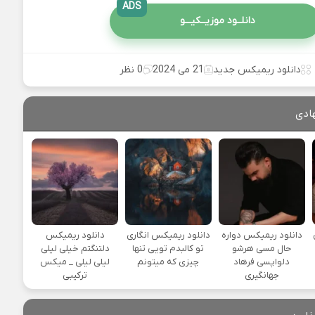
ADS
دانلــود موزیــکیـــو
دانلود ریمیکس جدید
21 می 2024
0 نظر
ادی
یی
دانلود ریمیکس دواره
دانلود ریمیکس انگاری
دانلود ریمیکس
حال مسی هرشو
تو کالبدم تویی تنها
دلتنگتم خیلی لیلی
دلواپسی فرهاد
چیزی که میتونم
لیلی لیلی _ میکس
جهانگیری
ترکیبی