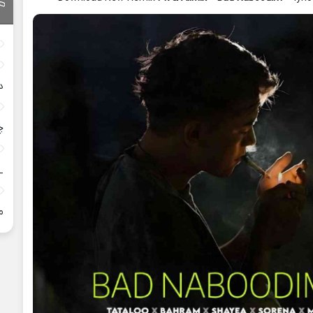
د
چ
_
م