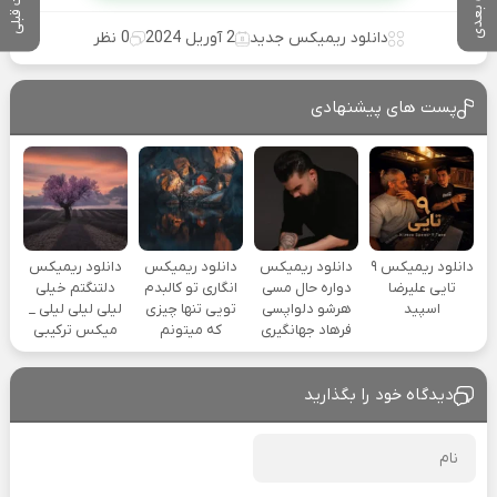
پست بعدی
پست قبلی
دانلود ریمیکس جدید
2 آوریل 2024
0 نظر
پست های پیشنهادی
دانلود ریمیکس ۹
دانلود ریمیکس
دانلود ریمیکس
دانلود ریمیکس
تایی علیرضا
دواره حال مسی
انگاری تو کالبدم
دلتنگتم خیلی
اسپید
هرشو دلواپسی
تویی تنها چیزی
لیلی لیلی لیلی _
فرهاد جهانگیری
که میتونم
میکس ترکیبی
دیدگاه خود را بگذارید