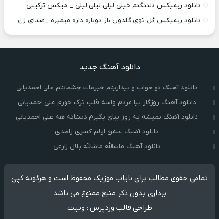
دانلود ریمیکس دلتنگتم خیلی لیلی لیلی لیلی _ میکس ترکیبی
دانلود ریمیکس گل توی گلدون باز دوباره داره میمیره _صدای زن
دانلود آهنگ جدید
دانلود آهنگ تو خواب و بیداریتم خیرمات چشمانتم علی احمدیانی
دانلود آهنگ روزگار بیا مردم واسه قلب ترک خورم علی احمدیانی
دانلود آهنگ نمیشه یه روز بیای بگیرم دستاته هه علی احمدیانی
دانلود آهنگ عشق اولم کسری زاهدی
دانلود آهنگ ماشالله ماشالله بلال زارعی
تمامی حقوق مطالب برای نایاب موزیک محفوظ است و هرگونه کپی
برداری بدون ذکر منبع ممنوع می باشد
طراحی قالب وردپرس
:
وبیت