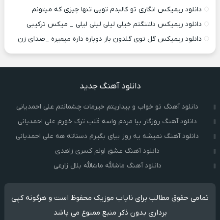
دانلود ریمیکس انگاری تو کالبدم تویی تنها چیزی که میتونم
دانلود ریمیکس دلتنگتم خیلی لیلی لیلی لیلی _ میکس ترکیبی
دانلود ریمیکس گل توی گلدون باز دوباره داره میمیره _صدای زن
دانلود آهنگ جدید
دانلود آهنگ تو خواب و بیداریتم خیرمات چشمانتم علی احمدیانی
دانلود آهنگ روزگار بیا مردم واسه قلب ترک خورم علی احمدیانی
دانلود آهنگ نمیشه یه روز بیای بگیرم دستاته هه علی احمدیانی
دانلود آهنگ عشق اولم کسری زاهدی
دانلود آهنگ ماشالله ماشالله بلال زارعی
تمامی حقوق مطالب برای نایاب موزیک محفوظ است و هرگونه کپی
برداری بدون ذکر منبع ممنوع می باشد