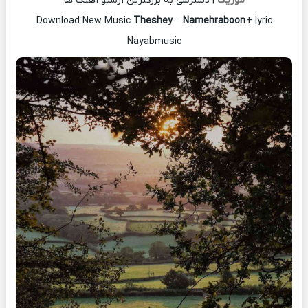
موزیک
| دسترسی به بزرگترین آرشیو آهنگ ها
Download New Music
Theshey
–
Namehraboon
+ lyric
Nayabmusic