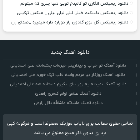
دانلود ریمیکس انگاری تو کالبدم تویی تنها چیزی که میتونم
دانلود ریمیکس دلتنگتم خیلی لیلی لیلی لیلی _ میکس ترکیبی
دانلود ریمیکس گل توی گلدون باز دوباره داره میمیره _صدای زن
دانلود آهنگ جدید
دانلود آهنگ تو خواب و بیداریتم خیرمات چشمانتم علی احمدیانی
دانلود آهنگ روزگار بیا مردم واسه قلب ترک خورم علی احمدیانی
دانلود آهنگ نمیشه یه روز بیای بگیرم دستاته هه علی احمدیانی
دانلود آهنگ عشق اولم کسری زاهدی
دانلود آهنگ ماشالله ماشالله بلال زارعی
تمامی حقوق مطالب برای نایاب موزیک محفوظ است و هرگونه کپی
برداری بدون ذکر منبع ممنوع می باشد