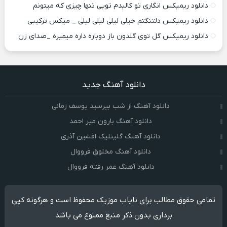
دانلود ریمیکس انگاری تو کالبدم تویی تنها چیزی که میتونم
دانلود ریمیکس دلتنگتم خیلی لیلی لیلی لیلی _ میکس ترکیبی
دانلود ریمیکس گل توی گلدون باز دوباره داره میمیره _صدای زن
دانلود آهنگ جدید
دانلود آهنگ از شب بپرسید یوسف زمانی
دانلود آهنگ بارون میر احمد
دانلود آهنگ گلینلیک افشین آذری
دانلود آهنگ مخلوق فرووال
دانلود آهنگ عمر رفته فرووال
تمامی حقوق مطالب برای نایاب موزیک محفوظ است و هرگونه کپی
برداری بدون ذکر منبع ممنوع می باشد