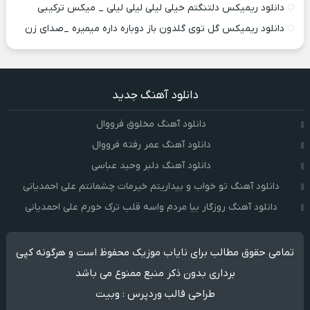
دانلود ریمیکس دلتنگتم خیلی لیلی لیلی لیلی _ میکس ترکیبی
دانلود ریمیکس گل توی گلدون باز دوباره داره میمیره _صدای زن
دانلود آهنگ جدید
دانلود آهنگ مخلوق فرووال
دانلود آهنگ عمر رفته فرووال
دانلود آهنگ دلبر وحید عباسی
دانلود آهنگ تو خواب و بیداریتم خیرمات چشمانتم علی احمدیانی
دانلود آهنگ روزگار بیا مردم واسه قلب ترک خورم علی احمدیانی
تمامی حقوق مطالب برای نایاب موزیک محفوظ است و هرگونه کپی
برداری بدون ذکر منبع ممنوع می باشد
طراحی قالب وردپرس
:
وبیت