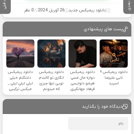
پست بعدی
پست قبلی
دانلود ریمیکس جدید
26 آوریل 2024
0 نظر
پست های پیشنهادی
دانلود ریمیکس ۹
دانلود ریمیکس
دانلود ریمیکس
دانلود ریمیکس
تایی علیرضا
دواره حال مسی
انگاری تو کالبدم
دلتنگتم خیلی
اسپید
هرشو دلواپسی
تویی تنها چیزی
لیلی لیلی لیلی _
فرهاد جهانگیری
که میتونم
میکس ترکیبی
دیدگاه خود را بگذارید