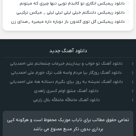
دانلود ریمیکس انگاری تو کالبدم تویی تنها چیزی که میتونم
دانلود ریمیکس دلتنگتم خیلی لیلی لیلی لیلی _ میکس ترکیبی
دانلود ریمیکس گل توی گلدون باز دوباره داره میمیره _صدای زن
دانلود آهنگ جدید
دانلود آهنگ تو خواب و بیداریتم خیرمات چشمانتم علی احمدیانی
دانلود آهنگ روزگار بیا مردم واسه قلب ترک خورم علی احمدیانی
دانلود آهنگ نمیشه یه روز بیای بگیرم دستاته هه علی احمدیانی
دانلود آهنگ عشق اولم کسری زاهدی
دانلود آهنگ ماشالله ماشالله بلال زارعی
تمامی حقوق مطالب برای نایاب موزیک محفوظ است و هرگونه کپی
برداری بدون ذکر منبع ممنوع می باشد