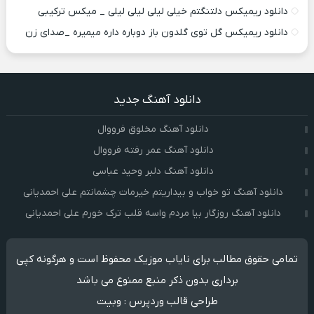
دانلود ریمیکس دلتنگتم خیلی لیلی لیلی لیلی _ میکس ترکیبی
دانلود ریمیکس گل توی گلدون باز دوباره داره میمیره _صدای زن
دانلود آهنگ جدید
دانلود آهنگ مخلوق فرووال
دانلود آهنگ عمر رفته فرووال
دانلود آهنگ دلبر وحید عباسی
دانلود آهنگ تو خواب و بیداریتم خیرمات چشمانتم علی احمدیانی
دانلود آهنگ روزگار بیا مردم واسه قلب ترک خورم علی احمدیانی
تمامی حقوق مطالب برای نایاب موزیک محفوظ است و هرگونه کپی
برداری بدون ذکر منبع ممنوع می باشد
طراحی قالب وردپرس
:
وبیت