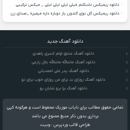
دانلود ریمیکس دلتنگتم خیلی لیلی لیلی لیلی _ میکس ترکیبی
دانلود ریمیکس گل توی گلدون باز دوباره داره میمیره _صدای زن
دانلود آهنگ جدید
دانلود آهنگ عشق اولم کسری زاهدی
دانلود آهنگ ماشالله ماشالله بلال زارعی
دانلود آهنگ پدر علی احمدیانی
دانلود آهنگ روزای بد برای من روزای خوب برای تو
دانلود آهنگ بزا برو شایان یو
تمامی حقوق مطالب برای نایاب موزیک محفوظ است و هرگونه کپی
برداری بدون ذکر منبع ممنوع می باشد
طراحی قالب وردپرس
:
وبیت