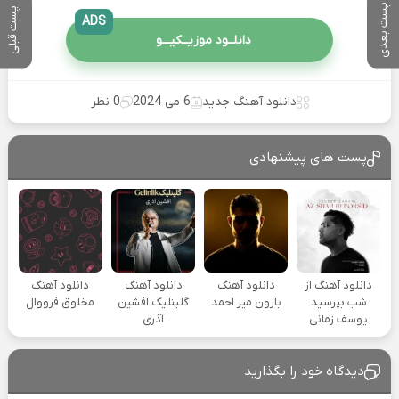
پست بعدی
پست قبلی
ADS
دانلــود موزیــکیـــو
دانلود آهنگ جدید
6 می 2024
0 نظر
پست های پیشنهادی
دانلود آهنگ از
دانلود آهنگ
دانلود آهنگ
دانلود آهنگ
شب بپرسید
بارون میر احمد
گلینلیک افشین
مخلوق فرووال
یوسف زمانی
آذری
دیدگاه خود را بگذارید