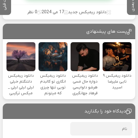
پست بعدی
پست قبلی
دانلود ریمیکس جدید
17 می 2024
0 نظر
پست های پیشنهادی
دانلود ریمیکس ۹
دانلود ریمیکس
دانلود ریمیکس
دانلود ریمیکس
تایی علیرضا
دواره حال مسی
انگاری تو کالبدم
دلتنگتم خیلی
اسپید
هرشو دلواپسی
تویی تنها چیزی
لیلی لیلی لیلی _
فرهاد جهانگیری
که میتونم
میکس ترکیبی
دیدگاه خود را بگذارید