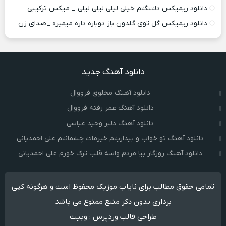
دانلود ریمیکس دلتنگتم خیلی لیلی لیلی لیلی _ میکس ترکیبی
دانلود ریمیکس گل توی گلدون باز دوباره داره میمیره _صدای زن
دانلود آهنگ جدید
دانلود آهنگ مخلوق فرووال
دانلود آهنگ عمر رفته فرووال
دانلود آهنگ دلبر وحید عباسی
دانلود آهنگ تو خواب و بیداریتم خیرمات چشمانتم علی احمدیانی
دانلود آهنگ روزگار بیا مردم واسه قلب ترک خورم علی احمدیانی
تمامی حقوق مطالب برای نایاب موزیک محفوظ است و هرگونه کپی
برداری بدون ذکر منبع ممنوع می باشد
طراحی قالب وردپرس
:
وبیت