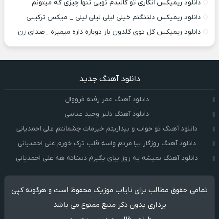
دانلود ریمیکس انگاری تو کالبدم تویی تنها چیزی که میتونم
دانلود ریمیکس دلتنگتم خیلی لیلی لیلی لیلی _ میکس ترکیبی
دانلود ریمیکس گل توی گلدون باز دوباره داره میمیره _صدای زن
دانلود آهنگ جدید
دانلود آهنگ عمر رفته فرووال
دانلود آهنگ دلبر وحید عباسی
دانلود آهنگ تو خواب و بیداریتم خیرمات چشمانتم علی احمدیانی
دانلود آهنگ روزگار بیا مردم واسه قلب ترک خورم علی احمدیانی
دانلود آهنگ نمیشه یه روز بیای بگیرم دستاته هه علی احمدیانی
تمامی حقوق مطالب برای نایاب موزیک محفوظ است و هرگونه کپی
برداری بدون ذکر منبع ممنوع می باشد