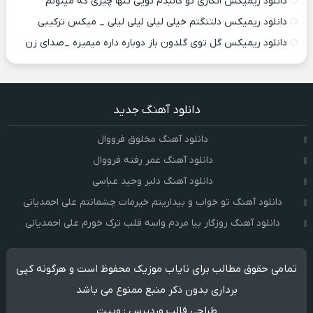
دانلود ریمیکس انگاری تو کالبدم تویی تنها چیزی که میتونم
دانلود ریمیکس دلتنگتم خیلی لیلی لیلی لیلی _ میکس ترکیبی
دانلود ریمیکس گل توی گلدون باز دوباره داره میمیره _صدای زن
دانلود آهنگ جدید
دانلود آهنگ مخلوق فرووال
دانلود آهنگ عمر رفته فرووال
دانلود آهنگ دلبر وحید عباسی
دانلود آهنگ تو خواب و بیداریتم خیرمات چشمانتم علی احمدیانی
دانلود آهنگ روزگار بیا مردم واسه قلب ترک خورم علی احمدیانی
تمامی حقوق مطالب برای نایاب موزیک محفوظ است و هرگونه کپی
برداری بدون ذکر منبع ممنوع می باشد
طراحی قالب وردپرس
:
وبیت