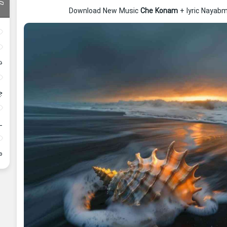
Download New Music
Che Konam
+ lyric Nayab
د
چ
_
م