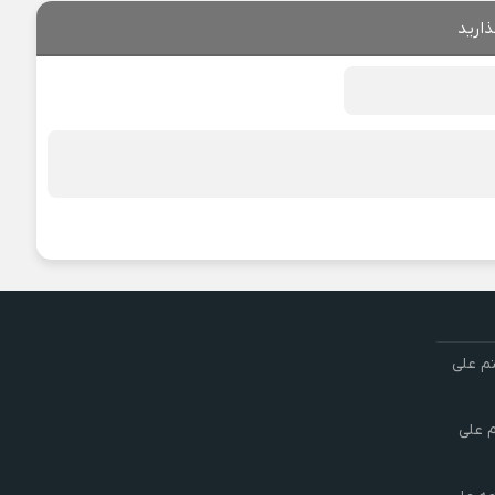
ذارید
تم علی
م علی