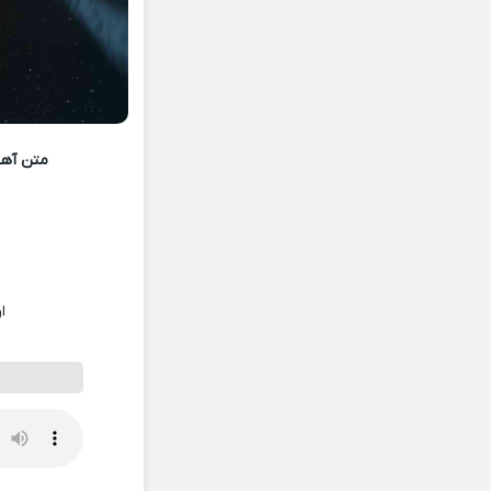
متن آهن
ا